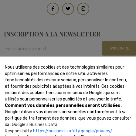
INSCRIPTION A LA NEWSLETTER
S'INSCRIRE
Nous utilisons des cookies et des technologies similaires pour
optimiser les performances de notre site, activer les
Nous Contacter
fonctionnalités des réseaux sociaux, personnaliser le contenu,
et fournir des publicités adaptées à vos intérêts. Ces cookies
incluent des cookies tiers, comme ceux de Google, qui sont
Adresse: 15 rue Scribe 75009 Paris
utilisés pour personnaliser les publicités et analyser le trafic.
Téléphone: 01 88 61 53 85
Comment vos données personnelles seront utilisées
:
Lundi - Samedi 8h-19h
Google utilisera vos données personnelles conformément à sa
Email: contact@revonsbijoux.com
politique de traitement des données, que vous pouvez consulter
ici :
Google’s Business Data
Responsibility
https://business.safety.google/privacy/
.