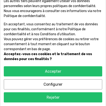
Les autres tiers peuvent également utiliser vos données
Société

personnelles selon leurs propres politiques de confidentialité.
Nous vous encourageons à consulter ces informations via notre
Information

Politique de confidentialité.
En acceptant, vous consentez au traitement de vos données
Votre Compte

pour ces finalités, conformément à notre Politique de
confidentialité et à nos Conditions d’utilisation.
Produits

Vous pouvez gérer vos préférences de cookies ou retirer votre
consentement à tout moment en cliquant sur le bouton
correspondant en bas de page.
Acceptez-vous ces cookies et le traitement de vos
Copyright © RêvonsBijoux. Marque déposée - Conception et
données pour ces finalités ?
maintenance par
WEB E-NOV
Accepter
Configurer
9.2
/10
65 avis
Rejeter