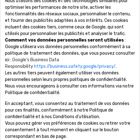
Nous utilisons des cookies et des technologies similaires pour
optimiser les performances de notre site, activer les
Nous Contacter
fonctionnalités des réseaux sociaux, personnaliser le contenu,
et fournir des publicités adaptées à vos intérêts. Ces cookies
incluent des cookies tiers, comme ceux de Google, qui sont
Adresse: 15 rue Scribe 75009 Paris
utilisés pour personnaliser les publicités et analyser le trafic.
Téléphone: 01 88 61 53 85
Comment vos données personnelles seront utilisées
:
Lundi - Samedi 8h-19h
Google utilisera vos données personnelles conformément à sa
Email: contact@revonsbijoux.com
politique de traitement des données, que vous pouvez consulter
ici :
Google’s Business Data
Responsibility
https://business.safety.google/privacy/
.
Les autres tiers peuvent également utiliser vos données
Société

personnelles selon leurs propres politiques de confidentialité.
Nous vous encourageons à consulter ces informations via notre
Information

Politique de confidentialité.
En acceptant, vous consentez au traitement de vos données
Votre Compte

pour ces finalités, conformément à notre Politique de
confidentialité et à nos Conditions d’utilisation.
Produits

Vous pouvez gérer vos préférences de cookies ou retirer votre
consentement à tout moment en cliquant sur le bouton
correspondant en bas de page.