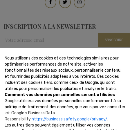
INSCRIPTION A LA NEWSLETTER
S'INSCRIRE
Nous utilisons des cookies et des technologies similaires pour
optimiser les performances de notre site, activer les
Nous Contacter
fonctionnalités des réseaux sociaux, personnaliser le contenu,
et fournir des publicités adaptées à vos intérêts. Ces cookies
incluent des cookies tiers, comme ceux de Google, qui sont
Adresse: 15 rue Scribe 75009 Paris
utilisés pour personnaliser les publicités et analyser le trafic.
Téléphone: 01 88 61 53 85
Comment vos données personnelles seront utilisées
:
Lundi - Samedi 8h-19h
Google utilisera vos données personnelles conformément à sa
Email: contact@revonsbijoux.com
politique de traitement des données, que vous pouvez consulter
ici :
Google’s Business Data
Responsibility
https://business.safety.google/privacy/
.
Les autres tiers peuvent également utiliser vos données
Société
