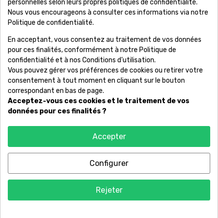
personnelles selon leurs propres politiques de confidentialité.
Nous vous encourageons à consulter ces informations via notre
Information

Politique de confidentialité.
En acceptant, vous consentez au traitement de vos données
Votre Compte

pour ces finalités, conformément à notre Politique de
confidentialité et à nos Conditions d’utilisation.
Produits

Vous pouvez gérer vos préférences de cookies ou retirer votre
consentement à tout moment en cliquant sur le bouton
correspondant en bas de page.
Acceptez-vous ces cookies et le traitement de vos
Copyright © RêvonsBijoux. Marque déposée - Conception et
données pour ces finalités ?
maintenance par
WEB E-NOV
Accepter
Configurer
9.2
/10
65 avis
Rejeter
Accueil
Panier
Mon compte