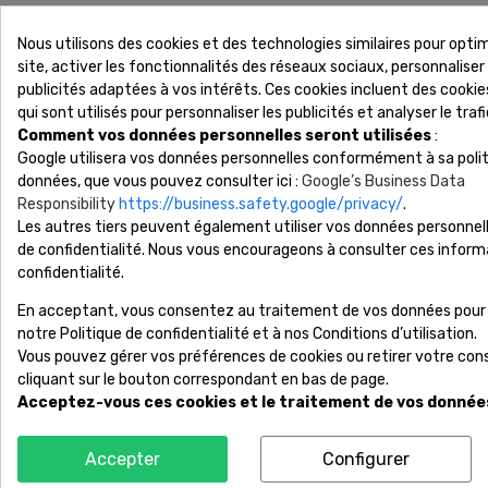
Nous utilisons des cookies et des technologies similaires pour opt
site, activer les fonctionnalités des réseaux sociaux, personnaliser
publicités adaptées à vos intérêts. Ces cookies incluent des cooki
qui sont utilisés pour personnaliser les publicités et analyser le trafi
Comment vos données personnelles seront utilisées
:
Google utilisera vos données personnelles conformément à sa poli
données, que vous pouvez consulter ici :
Google’s Business Data
Responsibility
https://business.safety.google/privacy/
.
Socié
Nous Contacter
Les autres tiers peuvent également utiliser vos données personnelle
de confidentialité. Nous vous encourageons à consulter ces informa
confidentialité.
Adresse: 15 rue Scribe 75009 Paris
Mentions
Téléphone: 01 88 61 53 85
En acceptant, vous consentez au traitement de vos données pour 
A propos
Lundi - Samedi 8h-19h
notre Politique de confidentialité et à nos Conditions d’utilisation.
CGV
Email: contact@revonsbijoux.com
Vous pouvez gérer vos préférences de cookies ou retirer votre 
cliquant sur le bouton correspondant en bas de page.
Qui som
9.2
/10
Acceptez-vous ces cookies et le traitement de vos données 
65 avis
Accepter
Configurer
Copyright © RêvonsBijoux. Marque déposée - Concep