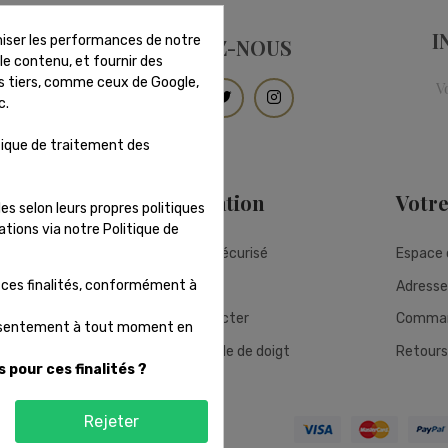
I
imiser les performances de notre
SUIVEZ-NOUS
 le contenu, et fournir des
es tiers, comme ceux de Google,
c.
tique de traitement des
té
Information
Votr
s selon leurs propres politiques
tions via notre Politique de
 légales
Paiement sécurisé
Espace 
ces finalités, conformément à
Livraison
Adresse
Nous contacter
Comma
consentement à tout moment en
mes-nous?
Baguier/taille de doigt
Retours
pour ces finalités ?
Rejeter
tion et maintenance par
WEB E-NOV