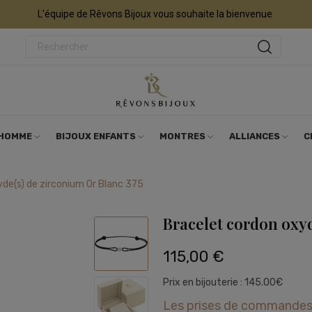
L'équipe de Rêvons Bijoux vous souhaite la bienvenue
 HOMME
BIJOUX ENFANTS
MONTRES
ALLIANCES
C
de(s) de zirconium Or Blanc 375
Bracelet cordon oxyd
115,00 €
Prix en bijouterie : 145.00€
Les prises de commandes