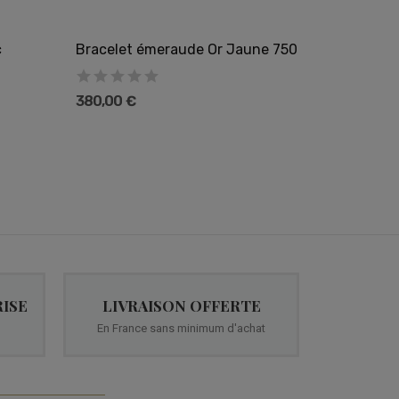
c
Bracelet émeraude Or Jaune 750
Bracele
375 rhod
380,00 €
500,00 
ISE
LIVRAISON OFFERTE
En France sans minimum d'achat