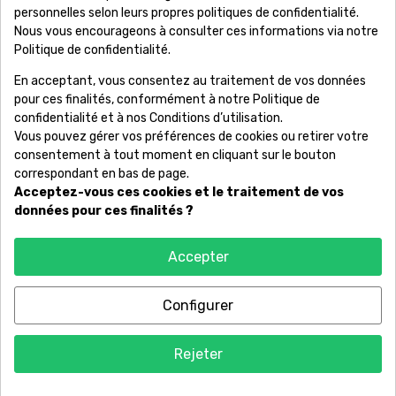
Société

personnelles selon leurs propres politiques de confidentialité.
Nous vous encourageons à consulter ces informations via notre
Information

Politique de confidentialité.
En acceptant, vous consentez au traitement de vos données
Votre Compte

pour ces finalités, conformément à notre Politique de
confidentialité et à nos Conditions d’utilisation.
Produits

Vous pouvez gérer vos préférences de cookies ou retirer votre
consentement à tout moment en cliquant sur le bouton
correspondant en bas de page.
Acceptez-vous ces cookies et le traitement de vos
Copyright © RêvonsBijoux. Marque déposée - Conception et
données pour ces finalités ?
maintenance par
WEB E-NOV
Accepter
Configurer
9.2
/10
65 avis
Rejeter