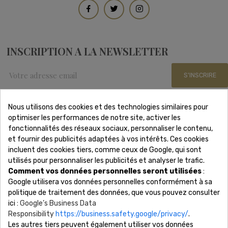
INSCRIPTION A LA NEWSLETTER
S'INSCRIRE
Nous utilisons des cookies et des technologies similaires pour
optimiser les performances de notre site, activer les
Nous Contacter
fonctionnalités des réseaux sociaux, personnaliser le contenu,
et fournir des publicités adaptées à vos intérêts. Ces cookies
incluent des cookies tiers, comme ceux de Google, qui sont
Adresse: 15 rue Scribe 75009 Paris
utilisés pour personnaliser les publicités et analyser le trafic.
Téléphone: 01 88 61 53 85
Comment vos données personnelles seront utilisées
:
Lundi - Samedi 8h-19h
Google utilisera vos données personnelles conformément à sa
Email: contact@revonsbijoux.com
politique de traitement des données, que vous pouvez consulter
ici :
Google’s Business Data
Responsibility
https://business.safety.google/privacy/
.
Les autres tiers peuvent également utiliser vos données