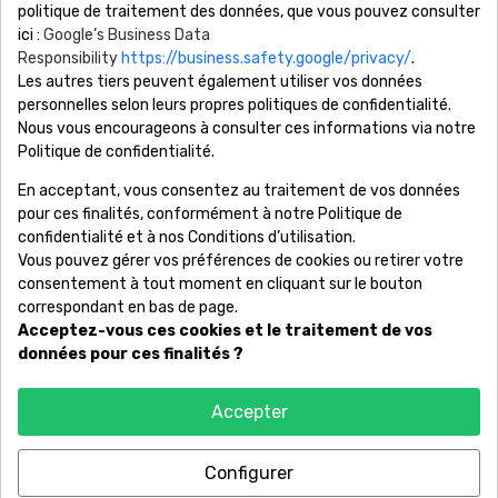
politique de traitement des données, que vous pouvez consulter
ici :
Google’s Business Data
Responsibility
https://business.safety.google/privacy/
.
Les autres tiers peuvent également utiliser vos données
Société

personnelles selon leurs propres politiques de confidentialité.
Nous vous encourageons à consulter ces informations via notre
Information

Politique de confidentialité.
En acceptant, vous consentez au traitement de vos données
Votre Compte

pour ces finalités, conformément à notre Politique de
confidentialité et à nos Conditions d’utilisation.
Produits

Vous pouvez gérer vos préférences de cookies ou retirer votre
consentement à tout moment en cliquant sur le bouton
correspondant en bas de page.
Acceptez-vous ces cookies et le traitement de vos
Copyright © RêvonsBijoux. Marque déposée - Conception et
données pour ces finalités ?
maintenance par
WEB E-NOV
Accepter
Configurer