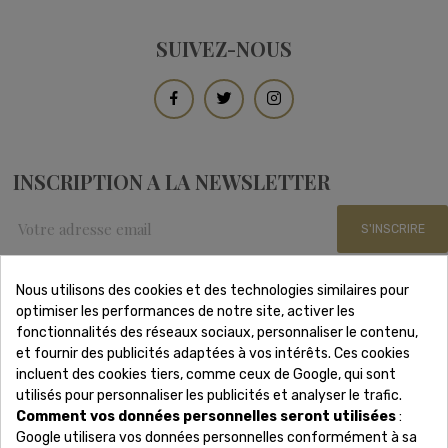
SUIVEZ-NOUS
INSCRIPTION A LA NEWSLETTER
S'INSCRIRE
Nous utilisons des cookies et des technologies similaires pour
optimiser les performances de notre site, activer les
Nous Contacter
fonctionnalités des réseaux sociaux, personnaliser le contenu,
et fournir des publicités adaptées à vos intérêts. Ces cookies
incluent des cookies tiers, comme ceux de Google, qui sont
Adresse: 15 rue Scribe 75009 Paris
utilisés pour personnaliser les publicités et analyser le trafic.
Téléphone: 01 88 61 53 85
Comment vos données personnelles seront utilisées
:
Lundi - Samedi 8h-19h
Google utilisera vos données personnelles conformément à sa
Email: contact@revonsbijoux.com