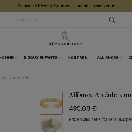
L'équipe de Rêvons Bijoux vous souhaite la bienvenue
 HOMME
BIJOUX ENFANTS
MONTRES
ALLIANCES
C
mm Or Jaune 750
Alliance Alvéole 3m
495,00 €
Prix en bijouterie (taille la plus p