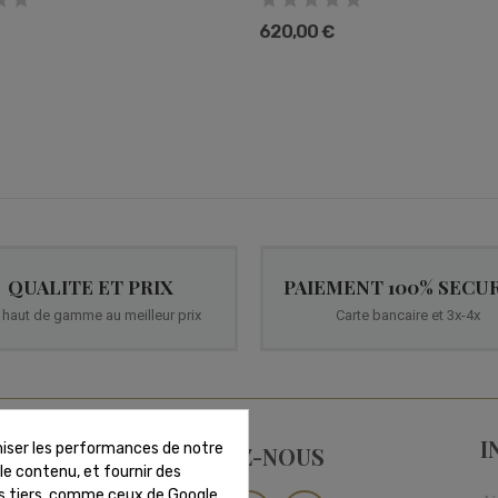
620,00 €
QUALITE ET PRIX
PAIEMENT 100% SECUR
 haut de gamme au meilleur prix
Carte bancaire et 3x-4x
I
imiser les performances de notre
SUIVEZ-NOUS
 le contenu, et fournir des
es tiers, comme ceux de Google,