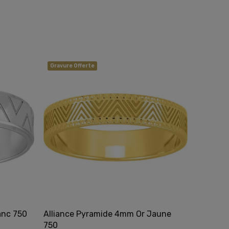
Gravure Offerte
Gravure 
anc 750
Alliance Pyramide 4mm Or Jaune
Alliance
750