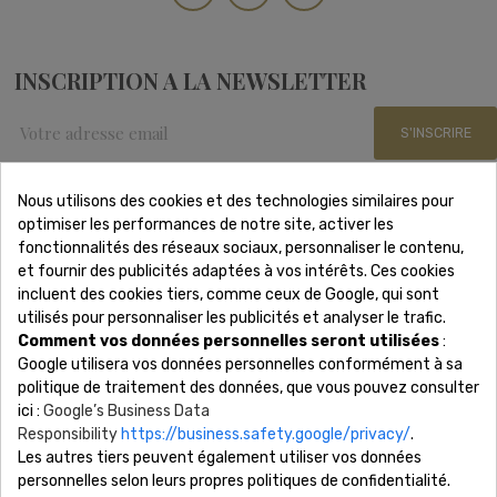
INSCRIPTION A LA NEWSLETTER
S'INSCRIRE
Nous utilisons des cookies et des technologies similaires pour
optimiser les performances de notre site, activer les
Nous Contacter
fonctionnalités des réseaux sociaux, personnaliser le contenu,
et fournir des publicités adaptées à vos intérêts. Ces cookies
incluent des cookies tiers, comme ceux de Google, qui sont
Adresse: 15 rue Scribe 75009 Paris
utilisés pour personnaliser les publicités et analyser le trafic.
Téléphone: 01 88 61 53 85
Comment vos données personnelles seront utilisées
:
Lundi - Samedi 8h-19h
Google utilisera vos données personnelles conformément à sa
Email: contact@revonsbijoux.com
politique de traitement des données, que vous pouvez consulter
ici :
Google’s Business Data
Responsibility
https://business.safety.google/privacy/
.
Les autres tiers peuvent également utiliser vos données
Société

personnelles selon leurs propres politiques de confidentialité.