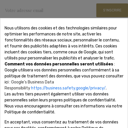
S'INSCRIRE
Nous utilisons des cookies et des technologies similaires pour
optimiser les performances de notre site, activer les
Nous Contacter
fonctionnalités des réseaux sociaux, personnaliser le contenu,
et fournir des publicités adaptées à vos intérêts. Ces cookies
incluent des cookies tiers, comme ceux de Google, qui sont
Adresse: 15 rue Scribe 75009 Paris
utilisés pour personnaliser les publicités et analyser le trafic.
Téléphone: 01 88 61 53 85
Comment vos données personnelles seront utilisées
:
Lundi - Samedi 8h-19h
Google utilisera vos données personnelles conformément à sa
Email: contact@revonsbijoux.com
politique de traitement des données, que vous pouvez consulter
ici :
Google’s Business Data
Responsibility
https://business.safety.google/privacy/
.
Les autres tiers peuvent également utiliser vos données
Société

personnelles selon leurs propres politiques de confidentialité.
Nous vous encourageons à consulter ces informations via notre
Information

Politique de confidentialité.
En acceptant, vous consentez au traitement de vos données
Votre Compte
